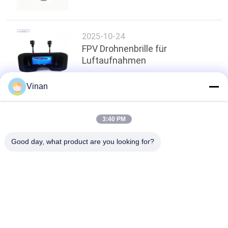
2025-10-24
FPV Drohnenbrille für
Luftaufnahmen
Vinan
oben
3:40 PM
Good day, what product are you looking for?
Beliebte Kategorien
Alle
Intelligente Gläser 
Head Mounted 
AR
Display
Intelligente 
Intelligente Gläser 