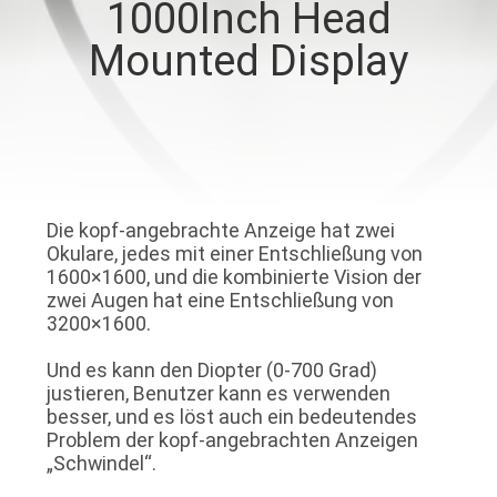
1000Inch Head
NACHRICHTEN
Mounted Display
FÄLLE
FORDERN
SIE EIN
Die kopf-angebrachte Anzeige hat zwei
Okulare, jedes mit einer Entschließung von
ZITAT
1600×1600, und die kombinierte Vision der
zwei Augen hat eine Entschließung von
3200×1600.
SHOPPING
ONLINE
Und es kann den Diopter (0-700 Grad)
justieren, Benutzer kann es verwenden
besser, und es löst auch ein bedeutendes
Problem der kopf-angebrachten Anzeigen
SITEMAP
„Schwindel“.