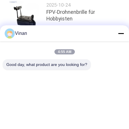
2025-10-24
FPV-Drohnenbrille für
Hobbyisten
Vinan
oben
4:55 AM
Good day, what product are you looking for?
Beliebte Kategorien
Alle
Intelligente Gläser 
Head Mounted 
AR
Display
Intelligente 
Intelligente Gläser 
Videogläser 3D
VR
Mikroanzeigen-
Bewegliches 