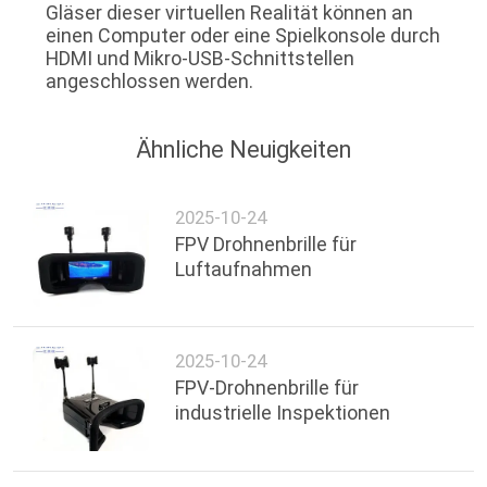
Gläser dieser virtuellen Realität können an
DATENSCHUTZRICHTLINIE
einen Computer oder eine Spielkonsole durch
HDMI und Mikro-USB-Schnittstellen
angeschlossen werden.
Ähnliche Neuigkeiten
2025-10-24
FPV Drohnenbrille für
Luftaufnahmen
2025-10-24
FPV-Drohnenbrille für
industrielle Inspektionen