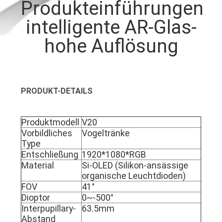
Produkteinführungen
NACHRICHTEN
intelligente AR-Glas-
hohe Auflösung
FÄLLE
FORDERN
PRODUKT-DETAILS
SIE EIN
ZITAT
Produktmodell
V20
Vorbildliches
Vogeltränke
Type
SHOPPING
Entschließung
1920*1080*RGB
ONLINE
Material
Si-OLED (Silikon-ansässige
organische Leuchtdioden)
FOV
41°
SITEMAP
Dioptor
0~-500°
Interpupillary-
63.5mm
Abstand