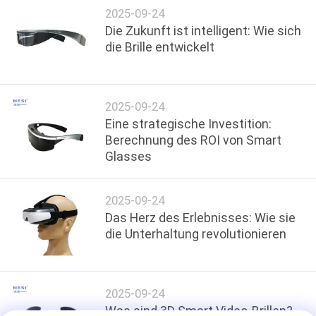
DATENSCHUTZRICHTLINIE
2025-09-24
Die Zukunft ist intelligent: Wie sich
die Brille entwickelt
2025-09-24
Eine strategische Investition:
Berechnung des ROI von Smart
Glasses
2025-09-24
Das Herz des Erlebnisses: Wie sie
die Unterhaltung revolutionieren
2025-09-24
Was sind 3D Smart Video-Brillen?