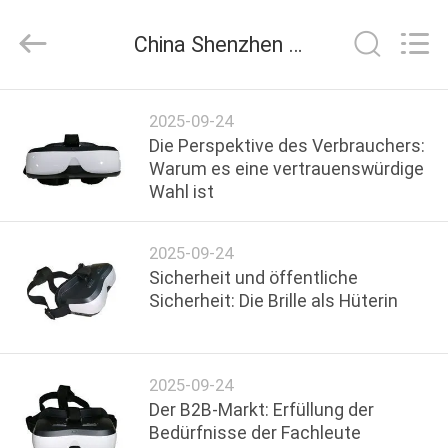
Anpo
Intelligence
Technology
China Shenzhen Anpo Intelligence Technology Co., Ltd. Unternehmens-News
Co.,
Ltd..
All
Rights
HAUS
Reserved.
2025-09-24
Die Perspektive des Verbrauchers:
PRODUKTE
Warum es eine vertrauenswürdige
Wahl ist
ÜBER
2025-09-24
UNS
Sicherheit und öffentliche
Sicherheit: Die Brille als Hüterin
FABRIK-
AUSFLUG
2025-09-24
Der B2B-Markt: Erfüllung der
QUALITÄTSKONTROLLE
Bedürfnisse der Fachleute