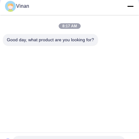
Die Zukunft der Unterhaltung
Vinan
8:17 AM
loading...
Good day, what product are you looking for?
Beliebte Kategorien
Alle
Intelligente Gläser 
Head Mounted 
AR
Display
Intelligente 
Intelligente Gläser 
Videogläser 3D
VR
Mikroanzeigen-
Bewegliches 
Modul
Theater-Videogläser
FPV-Brummen-
FPV-Videogläser
Schutzbrillen