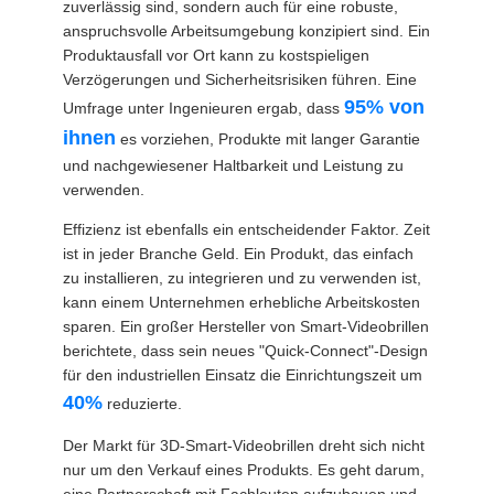
zuverlässig sind, sondern auch für eine robuste,
DATENSCHUTZRICHTLINIE
anspruchsvolle Arbeitsumgebung konzipiert sind. Ein
Produktausfall vor Ort kann zu kostspieligen
Verzögerungen und Sicherheitsrisiken führen. Eine
95% von
Umfrage unter Ingenieuren ergab, dass
ihnen
es vorziehen, Produkte mit langer Garantie
und nachgewiesener Haltbarkeit und Leistung zu
verwenden.
Effizienz ist ebenfalls ein entscheidender Faktor. Zeit
ist in jeder Branche Geld. Ein Produkt, das einfach
zu installieren, zu integrieren und zu verwenden ist,
kann einem Unternehmen erhebliche Arbeitskosten
sparen. Ein großer Hersteller von Smart-Videobrillen
berichtete, dass sein neues "Quick-Connect"-Design
für den industriellen Einsatz die Einrichtungszeit um
40%
reduzierte.
Der Markt für 3D-Smart-Videobrillen dreht sich nicht
nur um den Verkauf eines Produkts. Es geht darum,
eine Partnerschaft mit Fachleuten aufzubauen und