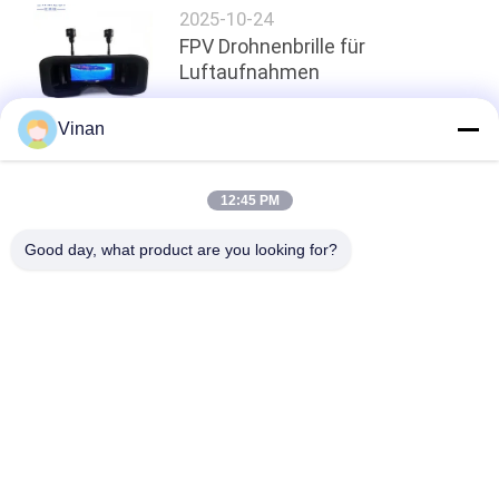
2025-10-24
FPV Drohnenbrille für
Luftaufnahmen
Vinan
oben
12:45 PM
Good day, what product are you looking for?
Beliebte Kategorien
Alle
Intelligente Gläser 
Head Mounted 
AR
Display
Intelligente 
Intelligente Gläser 
Videogläser 3D
VR
Mikroanzeigen-
Bewegliches 