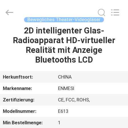
Anpo
Intelligence
Technology
Co.,
Ltd..
Bewegliches Theater-Videogläser
All
Rights
2D intelligenter Glas-
HAUS
Reserved.
Radioapparat HD-virtueller
PRODUKTE
Realität mit Anzeige
Bluetooths LCD
ÜBER
UNS
Herkunftsort:
CHINA
Markenname:
ENMESI
FABRIK-
Zertifizierung:
CE, FCC, ROHS,
AUSFLUG
Modellnummer:
E613
QUALITÄTSKONTROLLE
Min Bestellmenge:
1