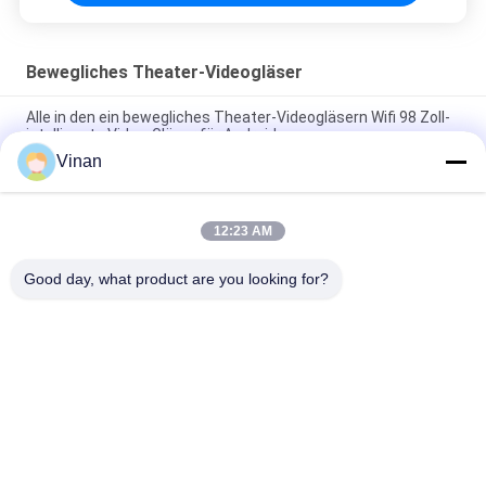
Bewegliches Theater-Videogläser
Alle in den ein bewegliches Theater-Videogläsern Wifi 98 Zoll-
intelligente Video-Gläser für Android
Vinan
Drahtloser Wifi-virtueller Realität persönlicher Schirm der Kino-
Glas-2 für Android 4,4
12:23 AM
Intelligente bewegliche Theater-Videoglas-virtuelle Anzeige
Androids 4,4 mit Wifi/Bluetooth
Good day, what product are you looking for?
Beliebte Kategorien
Alle
Intelligente Gläser 
Head Mounted 
AR
Display
Intelligente 
Intelligente Gläser 
Videogläser 3D
VR