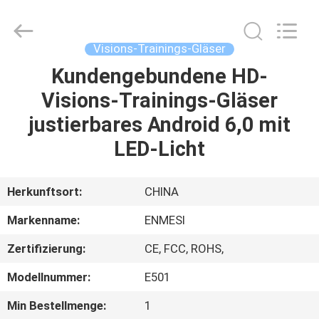
Anpo
Intelligence
Technology
Co.,
Ltd..
Visions-Trainings-Gläser
All
Rights
Kundengebundene HD-
HAUS
Reserved.
Visions-Trainings-Gläser
PRODUKTE
justierbares Android 6,0 mit
LED-Licht
ÜBER
UNS
Herkunftsort:
CHINA
Markenname:
ENMESI
FABRIK-
Zertifizierung:
CE, FCC, ROHS,
AUSFLUG
Modellnummer:
E501
QUALITÄTSKONTROLLE
Min Bestellmenge:
1