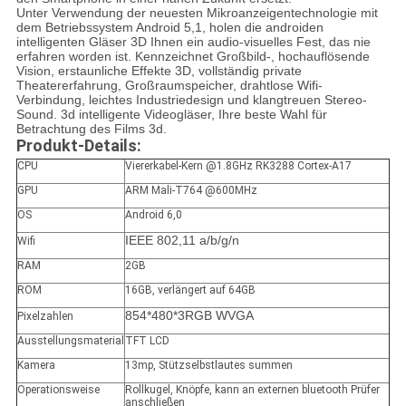
Unter Verwendung der neuesten Mikroanzeigentechnologie mit
dem Betriebssystem Android 5,1, holen die androiden
intelligenten Gläser 3D Ihnen ein audio-visuelles Fest, das nie
erfahren worden ist. Kennzeichnet Großbild-, hochauflösende
Vision, erstaunliche Effekte 3D, vollständig private
Theatererfahrung, Großraumspeicher, drahtlose Wifi-
Verbindung, leichtes Industriedesign und klangtreuen Stereo-
Sound. 3d intelligente Videogläser, Ihre beste Wahl für
Betrachtung des Films 3d.
Produkt-Details:
CPU
Viererkabel-Kern @1.8GHz RK3288 Cortex-A17
GPU
ARM Mali-T764 @600MHz
OS
Android 6,0
IEEE 802,11 a/b/g/n
Wifi
RAM
2GB
ROM
16GB, verlängert auf 64GB
854*480*3RGB WVGA
Pixelzahlen
Ausstellungsmaterial
TFT LCD
Kamera
13mp, Stützselbstlautes summen
Operationsweise
Rollkugel, Knöpfe, kann an externen bluetooth Prüfer
anschließen