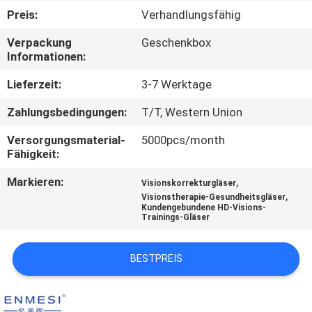
Preis:
Verhandlungsfähig
NACHRICHTEN
Verpackung
Geschenkbox
Informationen:
FÄLLE
Lieferzeit:
3-7 Werktage
Zahlungsbedingungen:
T/T, Western Union
FORDERN
SIE EIN
Versorgungsmaterial-
5000pcs/month
Fähigkeit:
ZITAT
Markieren:
,
Visionskorrekturgläser
,
Visionstherapie-Gesundheitsgläser
SHOPPING
Kundengebundene HD-Visions-
Trainings-Gläser
ONLINE
BESTPREIS
SITEMAP