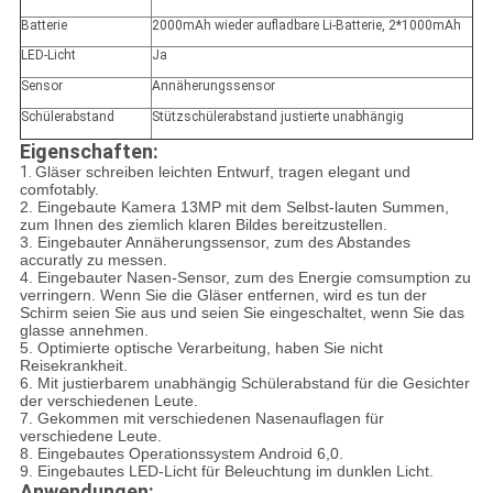
Batterie
2000mAh wieder aufladbare Li-Batterie, 2*1000mAh
LED-Licht
Ja
Sensor
Annäherungssensor
Schülerabstand
Stützschülerabstand justierte unabhängig
Eigenschaften:
1.
Gläser schreiben leichten Entwurf, tragen elegant und
comfotably.
2. Eingebaute Kamera 13MP mit dem Selbst-lauten Summen,
zum Ihnen des ziemlich klaren Bildes bereitzustellen.
3. Eingebauter Annäherungssensor, zum des Abstandes
accuratly zu messen.
4. Eingebauter Nasen-Sensor, zum des Energie comsumption zu
verringern. Wenn Sie die Gläser entfernen, wird es tun der
Schirm seien Sie aus und seien Sie eingeschaltet, wenn Sie das
glasse annehmen.
5. Optimierte optische Verarbeitung, haben Sie nicht
Reisekrankheit.
6. Mit justierbarem unabhängig Schülerabstand für die Gesichter
der verschiedenen Leute.
7. Gekommen mit verschiedenen Nasenauflagen für
verschiedene Leute.
8. Eingebautes Operationssystem Android 6,0.
9. Eingebautes LED-Licht für Beleuchtung im dunklen Licht.
Anwendungen: