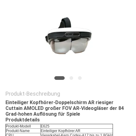
DATENSCHUTZRICHTLINIE
Produkt-Beschreibung
Einteiliger Kopfhörer-Doppelschirm AR riesiger
Cuttain AMOLED großer FOV AR-Videogläser der 84
Grad-hohen Auflösung für Spiele
Produktdetails
Produkt-Modell
E625
Produkt-Name
Einteiliger Kopfhörer AR
CPU
Viererkabel-Kern Cortex-A17 bis zu 1.8GHz