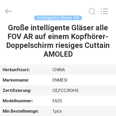
Anpo
Intelligence
Technology
Co.,
Ltd..
Intelligente Gläser AR
All
Rights
Große intelligente Gläser alle
HAUS
Reserved.
FOV AR auf einem Kopfhörer-
PRODUKTE
Doppelschirm riesiges Cuttain
AMOLED
ÜBER
UNS
Herkunftsort:
CHINA
Markenname:
ENMESI
FABRIK-
Zertifizierung:
CE,FCC,ROHS
AUSFLUG
Modellnummer:
E625
QUALITÄTSKONTROLLE
Min Bestellmenge:
1pcs