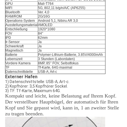
GPU
Mali-T764
WIFI
5G, 802,11 b/g/n/A/C (AP6255)
Bluetooth
Ver. 4,0
RAM/ROM
2G/16G
Operations-System
Android 5,1, Nibiru AR 3,0
Ausstellungsmaterial
AMOLED
Entschließung
1920*1080
FOV
84°
IPD
62mm
Ir-Sensor
Ja
Schwerkraft
Ja
Magnetisch
Ja
Batterie
Polymer-Lithium-Batterie, 3.85V/4000mAh
Lebenszeit
3 Stunden (Labordaten)
Vordere Kamera
8MP, 85° FOV, Selbstfokus
TF
Tf-Karte, 64G maximal
Datenschnittstelle
USB-A; Art-c
Externer Hafen
1) Datenschnittstelle: USB-A; Art-c.
2) Kopfhörer: 3,5 Kopfhörer Sockel.
3) TF: Tf-Karte, Maximum 64G.
Kompakt und leicht, keine Belastung auf Ihrem Kopf.
Der verstellbare Hauptbügel, der automatisch für Ihren
Kopf und Sie gepasst wird, kann in, 1 an zweiter Stelle
zu tragen beenden.