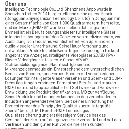
Über uns
Intelligenz-Technologie Co., Ltd. Shenzhens Anpo wurde in
Shenzhen frühen 2014 hergestellt und seine eigene Fabrik
(Dongguan Zhiyingshixun Technology Co., Ltd) in Dongguan mit
einer Gesamtfläche von über 1.000 Quadratmetern. herstellte,
und die Marke „ENMESI“ wurde im selben Jahr registriert.
Enmesi ist ein Berufslösungsanbieter für intelligente Gläser
integrierte Lösungen auf den Gebieten von medizinischem, von
Ausbildung, von Industrie, von Sicherheit, von Spiel und von
audio-visueller Unterhaltung. Seine Hauptforschung und
entwicklung Produkte schließen integrierte Lösungen für kopf-
angebrachte Anzeigen, intelligente Videogläser 2D/3D, FPV-
Flieger Videogläser, intelligente Gläser VR/AR,
Sichtausbildungsgläser, Nachtsichtgläser und
Mikroanzeigenmodule ein. Entsprechend dem unterschiedlichen
Bedarf von Kunden, kann Enmesi Kunden mit verschiedenen
Lösungen für intelligente Gläser versehen und Soem- und ODM-
Dienstleistungen erbringen. Enmesi hat Berufs- und starkes
R&D-Team und hauptsächlich stellt Software- und Hardware-
Entwicklung und Produkt Identifikation u. MD zur Verfügung.
Seine Produkte und Lösungen können an den verschiedenen
Industrien angewendet werden. Seit seiner Einrichtung hat
Enmesi immer das Prinzip „der Qualität zuerst, Integrität
zuerst“ befolgt. Mit Berufs-R&D-Technologie,
Qualitätssicherung und erstklassigem Service hat das
Geschäft der Firma auf der ganzen Erde verbreitet und hat das
Vertrauen und den guten Ruf von die meisten Kunden
gewonnen.