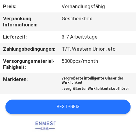
Preis:
Verhandlungsfähig
NACHRICHTEN
Verpackung
Geschenkbox
Informationen:
FÄLLE
Lieferzeit:
3-7 Arbeitstage
Zahlungsbedingungen:
T/T, Western Union, etc.
FORDERN
SIE EIN
Versorgungsmaterial-
5000pcs/month
Fähigkeit:
ZITAT
Markieren:
vergrößerte intelligente Gläser der
Wirklichkeit
,
vergrößerter Wirklichkeitskopfhörer
SHOPPING
ONLINE
BESTPREIS
SITEMAP