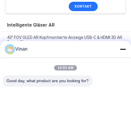
KONTAKT
Intelligente Gläser AR
43° FOV OLED AR Kopfmontierte Anzeige USB-C & HDMI 3D AR
Smart Glasses
Vinan
1080P OLED 43° FOV 1800 Nits AR Smart Brille 0~-600° Dioptor
HMD 3D Brille mit USB-C
10:03 AM
2000 Nissen OLED 1920 * 1080 * 2 binokulares 3D
vergrößerten Wirklichkeits-Gläser
Good day, what product are you looking for?
Beliebte Kategorien
Alle
Intelligente Gläser 
Head Mounted 
AR
Display
Intelligente 
Intelligente Gläser 