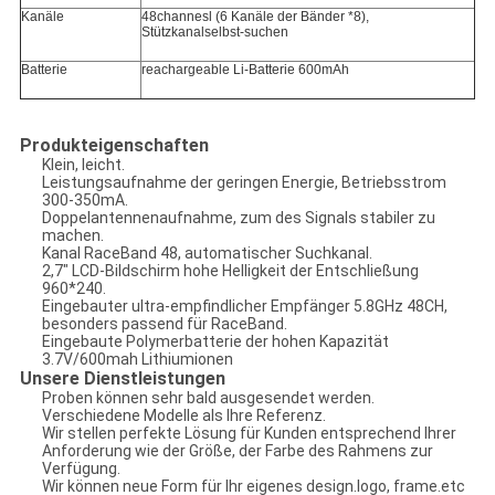
Kanäle
48channesl (6 Kanäle der Bänder *8),
Stützkanalselbst-suchen
Batterie
reachargeable Li-Batterie 600mAh
Produkteigenschaften
Klein, leicht.
Leistungsaufnahme der geringen Energie,
Betriebsstrom
300-350mA.
Doppelantennenaufnahme, zum des Signals stabiler zu
machen.
Kanal RaceBand 48, automatischer Suchkanal.
2,7" LCD-Bildschirm hohe Helligkeit der Entschließung
960*240.
Eingebauter ultra-empfindlicher Empfänger 5.8GHz 48CH,
besonders passend für RaceBand.
Eingebaute Polymerbatterie der hohen Kapazität
3.7V/600mah Lithiumionen
Unsere Dienstleistungen
Proben können sehr bald ausgesendet werden.
Verschiedene Modelle als Ihre Referenz.
Wir stellen perfekte Lösung für Kunden entsprechend Ihrer
Anforderung wie der Größe, der Farbe des Rahmens zur
Verfügung.
Wir können neue Form für Ihr eigenes design.logo, frame.etc