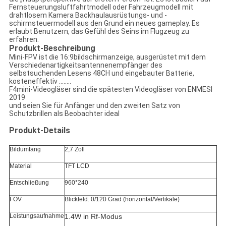
Fernsteuerungsluftfahrtmodell oder Fahrzeugmodell mit
drahtlosem Kamera Backhaulausrüstungs- und -
schirmsteuermodell aus den Grund ein neues gameplay. Es
erlaubt Benutzern, das Gefühl des Seins im Flugzeug zu
erfahren.
Produkt-Beschreibung
Mini-FPV ist die 16:9bildschirmanzeige, ausgerüstet mit dem
Verschiedenartigkeitsantennenempfänger des
selbstsuchenden Lesens 48CH und eingebauter Batterie,
kosteneffektiv ........
F4mini-Videogläser sind die spätesten Videogläser von ENMESI
2019
und seien Sie für Anfänger und den zweiten Satz von
Schutzbrillen als Beobachter ideal
Produkt-Details
Bildumfang
2,7 Zoll
Material
TFT LCD
Entschließung
960*240
FOV
Blickfeld: 0/120 Grad (horizontal/Vertikale)
Leistungsaufnahme
1.4W in Rf-Modus