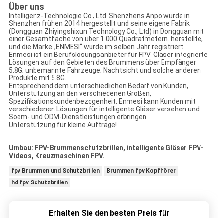
Über uns
Intelligenz-Technologie Co., Ltd. Shenzhens Anpo wurde in
Shenzhen frühen 2014 hergestellt und seine eigene Fabrik
(Dongguan Zhiyingshixun Technology Co., Ltd) in Dongguan mit
einer Gesamtfläche von über 1.000 Quadratmetern. herstellte,
und die Marke „ENMESI“ wurde im selben Jahr registriert.
Enmesi ist ein Berufslösungsanbieter für FPV-Gläser integrierte
Lösungen auf den Gebieten des Brummens über Empfänger
5.8G, unbemannte Fahrzeuge, Nachtsicht und solche anderen
Produkte mit 5.8G.
Entsprechend dem unterschiedlichen Bedarf von Kunden,
Unterstützung an den verschiedenen Größen,
Spezifikationskundenbezogenheit. Enmesi kann Kunden mit
verschiedenen Lösungen für intelligente Gläser versehen und
Soem- und ODM-Dienstleistungen erbringen.
Unterstützung für kleine Aufträge!
Umbau: FPV-Brummenschutzbrillen, intelligente Gläser FPV-
Videos, Kreuzmaschinen FPV.
fpv Brummen und Schutzbrillen
Brummen fpv Kopfhörer
hd fpv Schutzbrillen
Erhalten Sie den besten Preis für