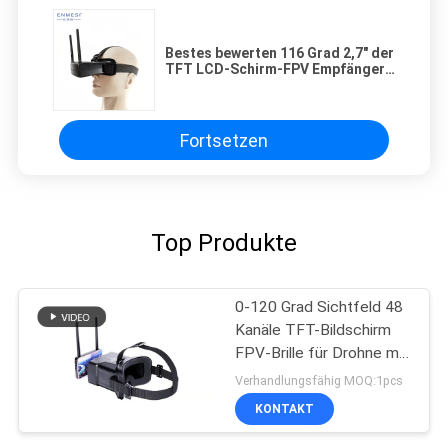
Bestes bewerten 116 Grad 2,7" der
TFT LCD-Schirm-FPV Empfänger-
Videogläser Brummen-
Schutzbrillen-5.8G
Fortsetzen
Top Produkte
0-120 Grad Sichtfeld 48
Kanäle TFT-Bildschirm
FPV-Brille für Drohne mit
4,3 Zoll Display
Verhandlungsfähig MOQ:1pcs
KONTAKT