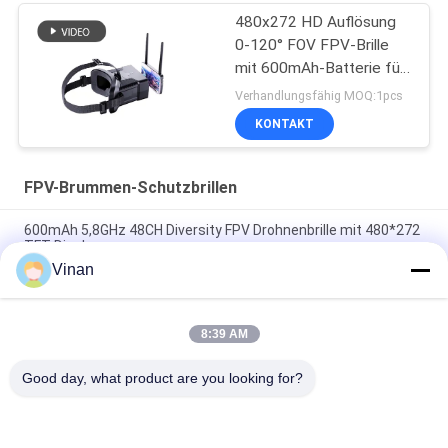
480x272 HD Auflösung
0-120° FOV FPV-Brille
mit 600mAh-Batterie für
Drohnen-Headsets
Verhandlungsfähig MOQ:1pcs
KONTAKT
FPV-Brummen-Schutzbrillen
600mAh 5,8GHz 48CH Diversity FPV Drohnenbrille mit 480*272
TFT-Display
Vinan
2,7 Zoll Mini-TFT LCD bester Anfänger mit 5,8 Gigahertz, der
FPV-Schutzbrillen 48 Channesl läuft
8:39 AM
TFT LCD großer FOV-Monocular 2,7" Monitor 5.8Ghz
Quadcopter FPV für die Überquerung der Maschine
Good day, what product are you looking for?
Beliebte Kategorien
Alle