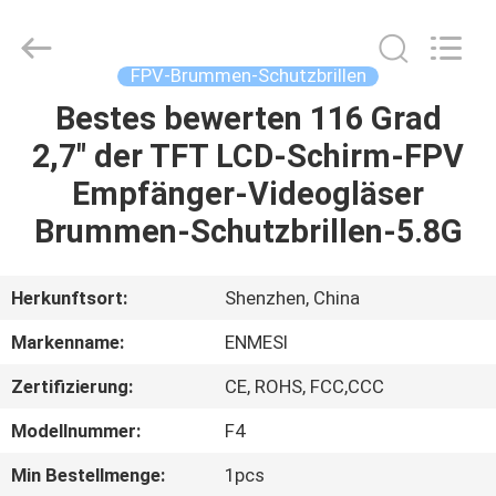
Anpo
Intelligence
Technology
Co.,
Ltd..
FPV-Brummen-Schutzbrillen
All
Rights
Bestes bewerten 116 Grad
HAUS
Reserved.
2,7" der TFT LCD-Schirm-FPV
PRODUKTE
Empfänger-Videogläser
Brummen-Schutzbrillen-5.8G
ÜBER
UNS
Herkunftsort:
Shenzhen, China
Markenname:
ENMESI
FABRIK-
Zertifizierung:
CE, ROHS, FCC,CCC
AUSFLUG
Modellnummer:
F4
QUALITÄTSKONTROLLE
Min Bestellmenge:
1pcs