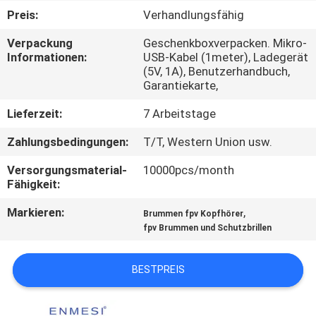
Preis:
Verhandlungsfähig
NACHRICHTEN
Verpackung
Geschenkboxverpacken. Mikro-
Informationen:
USB-Kabel (1meter), Ladegerät
(5V, 1A), Benutzerhandbuch,
FÄLLE
Garantiekarte,
Lieferzeit:
7 Arbeitstage
FORDERN
SIE EIN
Zahlungsbedingungen:
T/T, Western Union usw.
ZITAT
Versorgungsmaterial-
10000pcs/month
Fähigkeit:
SHOPPING
Markieren:
,
Brummen fpv Kopfhörer
fpv Brummen und Schutzbrillen
ONLINE
BESTPREIS
SITEMAP