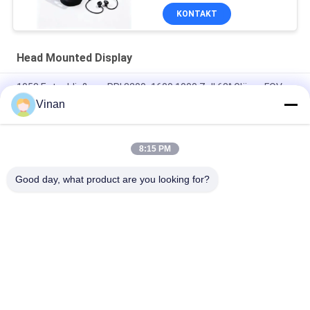
USB-C-Konnektivität
KONTAKT
Head Mounted Display
1058 Entschließung PPI 3200x1600 1000 Zoll 68° Gläser FOV
VR mit HDMI
Vinan
Kopf VR-Gläser Immersive LCOS 1280*720 brachte Anzeigen
3D an
8:15 PM
Justierbarer 1000 Zoll 68° FOV HDMI VR Head Mounted Display
Good day, what product are you looking for?
Beliebte Kategorien
Alle
Intelligente Gläser 
Head Mounted 
AR
Display
Intelligente 
Intelligente Gläser 
Videogläser 3D
VR