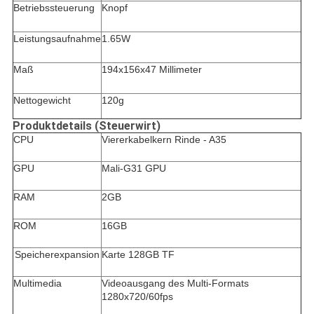
Betriebssteuerung
Knopf
Leistungsaufnahme
1.65W
Maß
194x156x47 Millimeter
Nettogewicht
120g
Produktdetails (Steuerwirt)
CPU
Viererkabelkern Rinde - A35
GPU
Mali-G31 GPU
RAM
2GB
ROM
16GB
Speicherexpansion
Karte 128GB TF
Multimedia
Videoausgang des Multi-Formats
1280x720/60fps