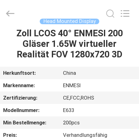
Anpo
Intelligence
Technology
Co.,
Ltd..
Head Mounted Display
All
Rights
Zoll LCOS 40° ENMESI 200
HAUS
Reserved.
Gläser 1.65W virtueller
PRODUKTE
Realität FOV 1280x720 3D
ÜBER
Herkunftsort:
China
UNS
Markenname:
ENMESI
Zertifizierung:
CE,FCC,ROHS
FABRIK-
Modellnummer:
E633
AUSFLUG
Min Bestellmenge:
200pcs
QUALITÄTSKONTROLLE
Preis:
Verhandlungsfähig