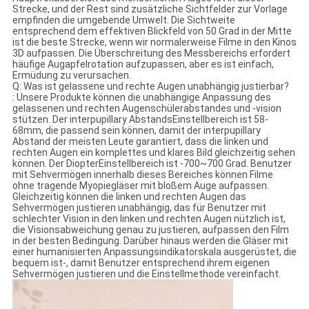
Strecke, und der Rest sind zusätzliche Sichtfelder zur Vorlage
empfinden die umgebende Umwelt. Die Sichtweite
entsprechend dem effektiven Blickfeld von 50 Grad in der Mitte
ist die beste Strecke, wenn wir normalerweise Filme in den Kinos
3D aufpassen. Die Überschreitung des Messbereichs erfordert
häufige Augapfelrotation aufzupassen, aber es ist einfach,
Ermüdung zu verursachen.
Q: Was ist gelassene und rechte Augen unabhängig justierbar?
: Unsere Produkte können die unabhängige Anpassung des
gelassenen und rechten Augenschülerabstandes und -vision
stützen. Der interpupillary AbstandsEinstellbereich ist 58-
68mm, die passend sein können, damit der interpupillary
Abstand der meisten Leute garantiert, dass die linken und
rechten Augen ein komplettes und klares Bild gleichzeitig sehen
können. Der DiopterEinstellbereich ist -700~700 Grad. Benutzer
mit Sehvermögen innerhalb dieses Bereiches können Filme
ohne tragende Myopiegläser mit bloßem Auge aufpassen.
Gleichzeitig können die linken und rechten Augen das
Sehvermögen justieren unabhängig, das für Benutzer mit
schlechter Vision in den linken und rechten Augen nützlich ist,
die Visionsabweichung genau zu justieren, aufpassen den Film
in der besten Bedingung. Darüber hinaus werden die Gläser mit
einer humanisierten Anpassungsindikatorskala ausgerüstet, die
bequem ist-, damit Benutzer entsprechend ihrem eigenen
Sehvermögen justieren und die Einstellmethode vereinfacht.