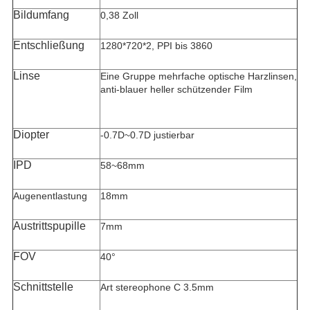
Bildumfang
0,38 Zoll
Entschließung
1280*720*2, PPI bis 3860
Linse
Eine Gruppe mehrfache optische Harzlinsen,
anti-blauer heller schützender Film
Diopter
-0.7D~0.7D justierbar
IPD
58~68mm
Augenentlastung
18mm
Austrittspupille
7mm
FOV
40°
Schnittstelle
Art stereophone C 3.5mm