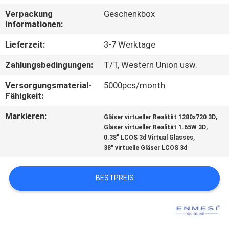
Verpackung
Geschenkbox
NACHRICHTEN
Informationen:
Lieferzeit:
3-7 Werktage
FÄLLE
Zahlungsbedingungen:
T/T, Western Union usw.
FORDERN
Versorgungsmaterial-
5000pcs/month
Fähigkeit:
SIE EIN
Markieren:
,
Gläser virtueller Realität 1280x720 3D
ZITAT
,
Gläser virtueller Realität 1.65W 3D
,
0.38" LCOS 3d Virtual Glasses
38" virtuelle Gläser LCOS 3d
SHOPPING
ONLINE
BESTPREIS
SITEMAP