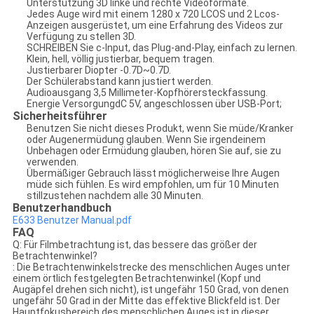
Unterstützung 3D linke und rechte Videoformate.
Jedes Auge wird mit einem 1280 x 720 LCOS und 2 Lcos-
Anzeigen ausgerüstet, um eine Erfahrung des Videos zur
Verfügung zu stellen 3D.
SCHREIBEN Sie c-Input, das Plug-and-Play, einfach zu lernen.
Klein, hell, völlig justierbar, bequem tragen.
Justierbarer Diopter -0.7D~0.7D.
Der Schülerabstand kann justiert werden.
Audioausgang 3,5 Millimeter-Kopfhörersteckfassung.
Energie VersorgungdC 5V, angeschlossen über USB-Port;
Sicherheitsführer
Benutzen Sie nicht dieses Produkt, wenn Sie müde/Kranker
oder Augenermüdung glauben. Wenn Sie irgendeinem
Unbehagen oder Ermüdung glauben, hören Sie auf, sie zu
verwenden.
Übermäßiger Gebrauch lässt möglicherweise Ihre Augen
müde sich fühlen. Es wird empfohlen, um für 10 Minuten
stillzustehen nachdem alle 30 Minuten.
Benutzerhandbuch
E633 Benutzer Manual.pdf
FAQ
Q: Für Filmbetrachtung ist, das bessere das größer der
Betrachtenwinkel?
: Die Betrachtenwinkelstrecke des menschlichen Auges unter
einem örtlich festgelegten Betrachtenwinkel (Kopf und
Augäpfel drehen sich nicht), ist ungefähr 150 Grad, von denen
ungefähr 50 Grad in der Mitte das effektive Blickfeld ist. Der
Hauptfokusbereich des menschlichen Auges ist in dieser