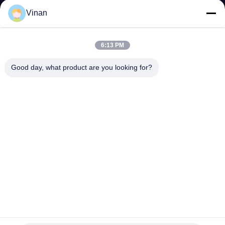
Vinan
NACHRICHTEN
6:13 PM
FÄLLE
Good day, what product are you looking for?
FORDERN
SIE EIN
ZITAT
SHOPPING
ONLINE
SITEMAP
HDMI Video-Eingang AR Smart Glasses 1080P Auflösung
Kopfhöhe